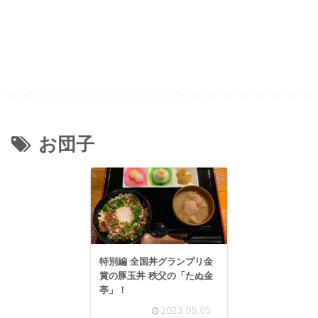
お団子
特別編 全国丼グランプリ金
賞の豚玉丼 秩父の「たぬ金
亭」！
2023.05.05