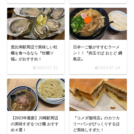
恵比寿駅周辺で美味しい牡
日本一ご飯がすすむラーメ
蠣を食べるなら『牡蠣ツ
ン！！『肉玉そば おとど 綱
端』がおすすめ！
島店』
2023.07.22
2023.07.19
【2023年最新】川崎駅周辺
『コメダ珈琲店』のカツカ
の美味すぎるつけ麺 おすす
リーパンがびっくりするほ
め４選！
ど美味しすぎた！