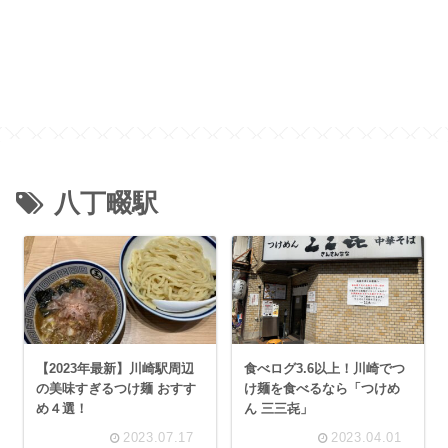
八丁畷駅
【2023年最新】川崎駅周辺
食べログ3.6以上！川崎でつ
の美味すぎるつけ麺 おすす
け麺を食べるなら「つけめ
め４選！
ん 三三㐂」
2023.07.17
2023.04.01