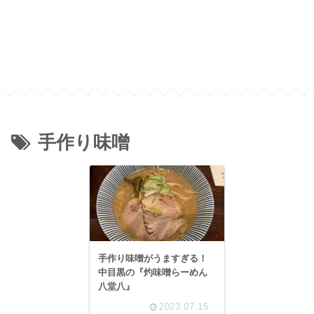
手作り味噌
手作り味噌がうますぎる！
中目黒の『灼味噌らーめん
八堂八』
2023.07.15