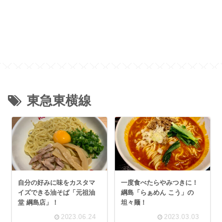
東急東横線
自分の好みに味をカスタマ
一度食べたらやみつきに！
イズできる油そば「元祖油
綱島「らぁめん こう」の
堂 綱島店」！
坦々麺！
2023.06.24
2023.03.03