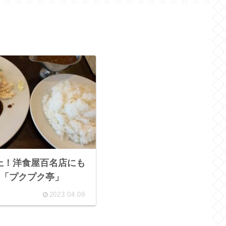
以上！洋食屋百名店にも
「プクプク亭」
2023.04.09