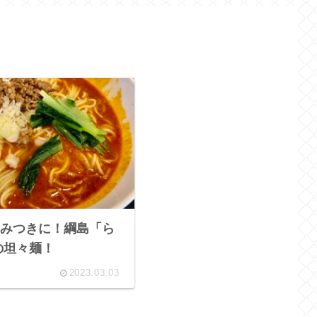
みつきに！綱島「ら
の坦々麺！
2023.03.03