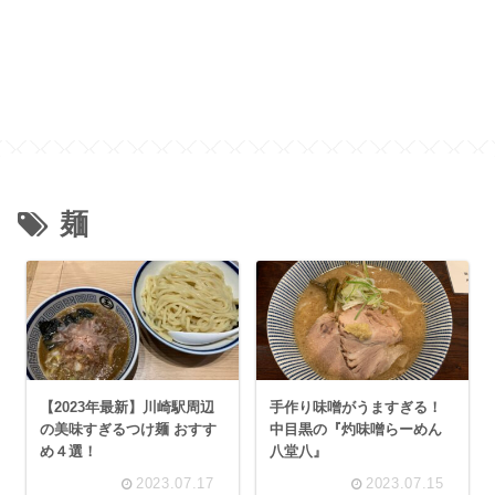
麺
【2023年最新】川崎駅周辺
手作り味噌がうますぎる！
の美味すぎるつけ麺 おすす
中目黒の『灼味噌らーめん
め４選！
八堂八』
2023.07.17
2023.07.15