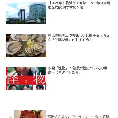
【2024年】横浜市で発熱・PCR検査が可
能な病院 おすすめ５選
恵比寿駅周辺で美味しい牡蠣を食べるな
ら『牡蠣ツ端』がおすすめ！
映画「怪物」 〜複数の謎についての考
察〜（ネタバレあり）
高級焼肉屋をお得にランチで！叙々苑川