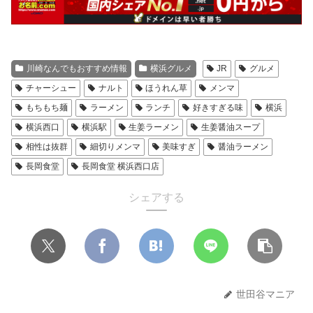
川崎なんでもおすすめ情報
横浜グルメ
JR
グルメ
チャーシュー
ナルト
ほうれん草
メンマ
もちもち麺
ラーメン
ランチ
好きすぎる味
横浜
横浜西口
横浜駅
生姜ラーメン
生姜醤油スープ
相性は抜群
細切りメンマ
美味すぎ
醤油ラーメン
長岡食堂
長岡食堂 横浜西口店
シェアする
世田谷マニア