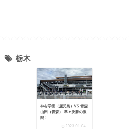
栃木
神村学園（鹿児島）VS 青森
山田（青森） 準々決勝の激
闘！
2023.01.04