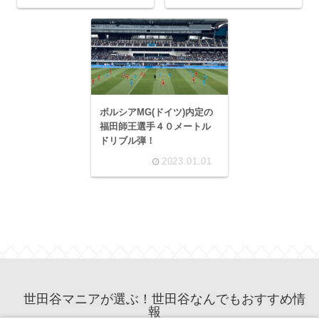
ボルシアMG(ドイツ)内定の
福田師王選手４０メートル
ドリブル弾！
2023.01.01
世田谷マニアが選ぶ！世田谷なんでもおすすめ情
報