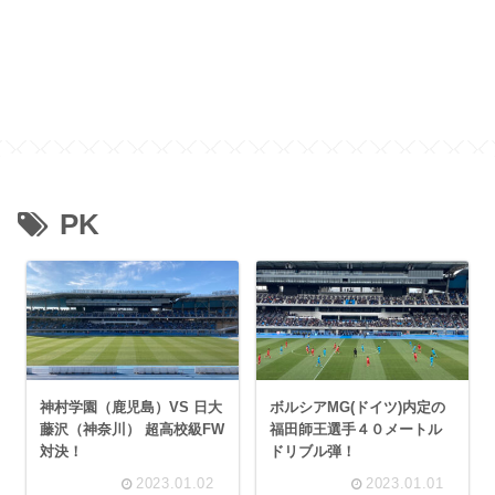
PK
神村学園（鹿児島）VS 日大
ボルシアMG(ドイツ)内定の
藤沢（神奈川） 超高校級FW
福田師王選手４０メートル
対決！
ドリブル弾！
2023.01.02
2023.01.01