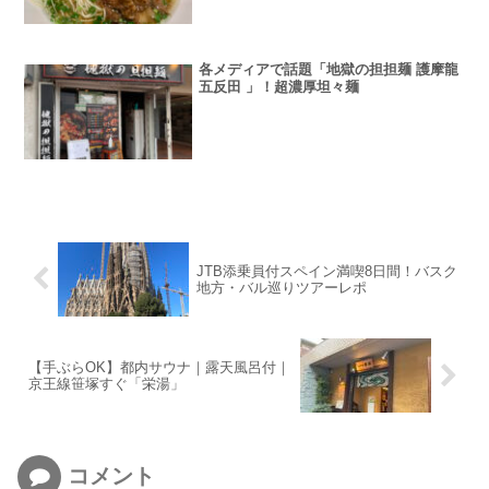
各メディアで話題「地獄の担担麺 護摩龍
五反田 」！超濃厚坦々麺
JTB添乗員付スペイン満喫8日間！バスク
地方・バル巡りツアーレポ
【手ぶらOK】都内サウナ｜露天風呂付｜
京王線笹塚すぐ「栄湯」
コメント