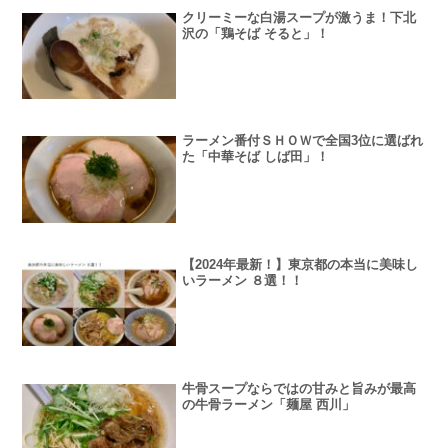
クリーミーな白湯スープが激うま！下北
沢の「鶏そば そると」！
ラーメン番付ＳＨＯＷで全国3位に選ばれ
た「中華そば しば田」！
【2024年最新！】東京都の本当に美味し
いラーメン ８選！！
牛骨スープならではの甘みと旨みが最高
の牛骨ラーメン「麺屋 西川」