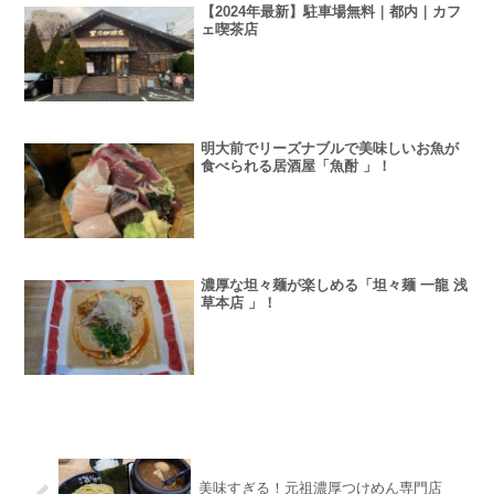
【2024年最新】駐車場無料｜都内｜カフ
ェ喫茶店
明大前でリーズナブルで美味しいお魚が
食べられる居酒屋「魚酎 」！
濃厚な坦々麺が楽しめる「坦々麺 一龍 浅
草本店 」！
美味すぎる！元祖濃厚つけめん専門店