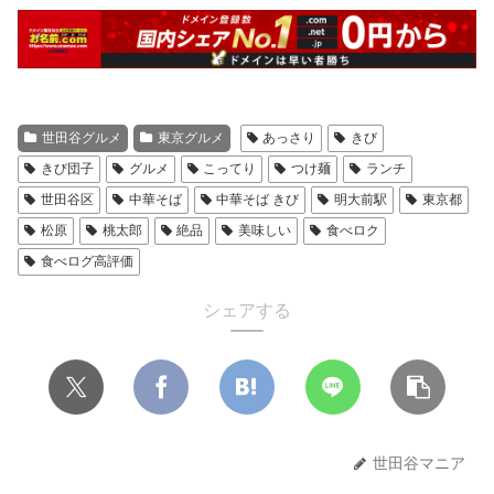
世田谷グルメ
東京グルメ
あっさり
きび
きび団子
グルメ
こってり
つけ麺
ランチ
世田谷区
中華そば
中華そば きび
明大前駅
東京都
松原
桃太郎
絶品
美味しい
食べロク
食べログ高評価
シェアする
世田谷マニア