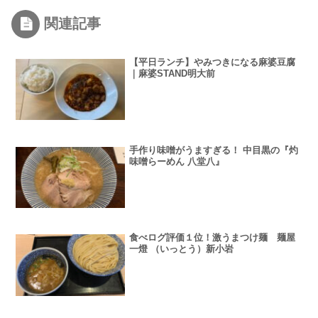
関連記事
【平日ランチ】やみつきになる麻婆豆腐
｜麻婆STAND明大前
手作り味噌がうますぎる！ 中目黒の『灼
味噌らーめん 八堂八』
食べログ評価１位！激うまつけ麺 麺屋
一燈 （いっとう）新小岩