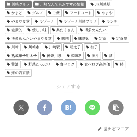
川崎グルメ
川崎なんでもおすすめ情報
JR川崎駅
かまど
グルメ
ご飯
フードコート
やまや
やまや食堂
ラゾーナ
ラゾーナ川崎プラザ
ランチ
健康的
優しい味
具だくさん
博多めんたい
博多めんたいやまや食堂
味噌
味噌床
定食
定食屋
川崎
川崎市
川崎駅
明太子
柚子
熟成辛子明太子
神奈川県
調味料
豚汁
酒
醤油
野菜たっぷり
食べロク
食べログ高評価
鰆
鰆の西京漬
シェアする
世田谷マニア