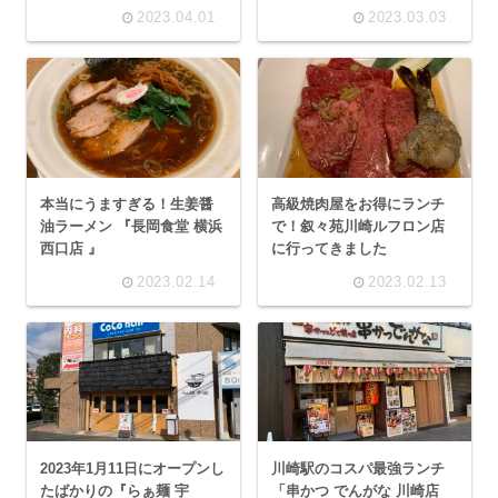
2023.04.01
2023.03.03
本当にうますぎる！生姜醤
高級焼肉屋をお得にランチ
油ラーメン 『長岡食堂 横浜
で！叙々苑川崎ルフロン店
西口店 』
に行ってきました
2023.02.14
2023.02.13
2023年1月11日にオープンし
川崎駅のコスパ最強ランチ
たばかりの『らぁ麺 宇
「串かつ でんがな 川崎店