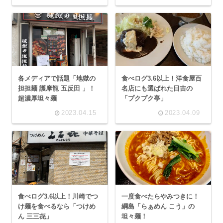
各メディアで話題「地獄の
食べログ3.6以上！洋食屋百
担担麺 護摩龍 五反田 」！
名店にも選ばれた日吉の
超濃厚坦々麺
「プクプク亭」
2023.04.15
2023.04.09
食べログ3.6以上！川崎でつ
一度食べたらやみつきに！
け麺を食べるなら「つけめ
綱島「らぁめん こう」の
ん 三三㐂」
坦々麺！