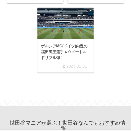
ボルシアMG(ドイツ)内定の
福田師王選手４０メートル
ドリブル弾！
2023.01.01
世田谷マニアが選ぶ！世田谷なんでもおすすめ情
報