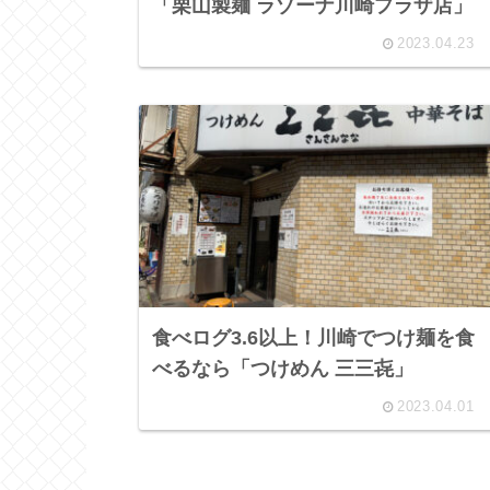
「栗山製麺 ラゾーナ川崎プラザ店」
2023.04.23
食べログ3.6以上！川崎でつけ麺を食
べるなら「つけめん 三三㐂」
2023.04.01