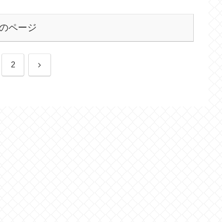
のページ
次
2
へ